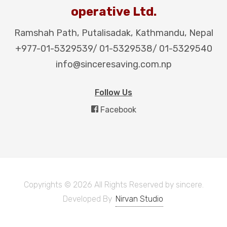
operative Ltd.
Ramshah Path, Putalisadak, Kathmandu, Nepal
+977-01-5329539
/
01-5329538
/
01-5329540
info@sinceresaving.com.np
Follow Us
Facebook
Copyrights © 2026 All Rights Reserved by sincere.
Developed By
Nirvan Studio